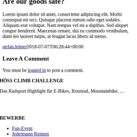
Are our goods safe?
Lorem ipsum dolor sit amet, consectetur adipiscing elit. Morbi
consequat mi orci. Quisque placerat rutrum odio eget sodales.
Aliquam erat volutpat. Nam tempus vel mi a dapibus. Sed aliquet
congue hendrerit. Maecenas ornare, dui eu commodo vestibulum,
diam leo laoreet turpis, at feugiat lacus libero id metus.
stefan.leitner
2018-07-07T06:28:44+00:00
Leave A Comment
You must be
logged in
to post a comment.
HÖSS CLIMB CHALLENGE
Das Radsport Highlight für E-Bikes, Rennrad, Mountainbike, …
BEWERBE
Fun-Event
Jedermann Rennen