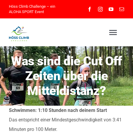
Skip
Höss Climb Challenge – ein
ALOHA SPORT
Event
to
content
Togg
Navig
Was sind die Cut Off
Home
Zeiten über die
Athleteninfos
Mitteldistanz?
Eventinfos
Schwimmen: 1:10 Stunden nach deinem Start
Das entspricht einer Mindestgeschwindigkeit von 3:41
Impressionen
Minuten pro 100 Meter.