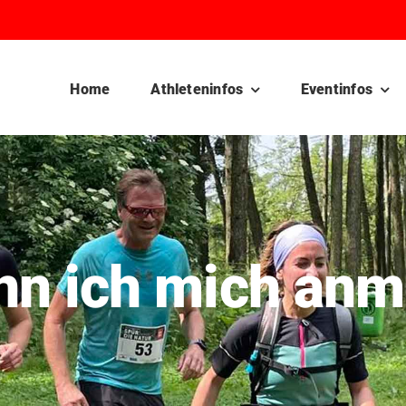
Home
Athleteninfos
Eventinfos
nn ich mich anm