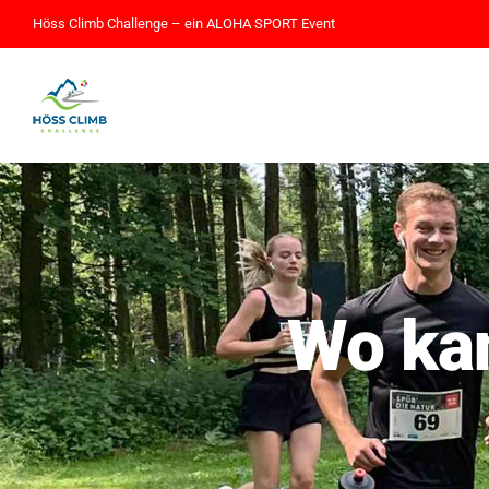
Skip
Höss Climb Challenge – ein
ALOHA SPORT
Event
to
content
Wo ka